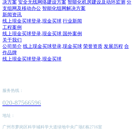
决方案
安全无线网络建设方案
智能化机房建设及动环监测
分
支组网及移动办公
智能化组网解决方案
新闻资讯
线上现金买球登录,现金买球
行业新闻
工程案例
线上现金买球登录,现金买球
国外案例
关于我们
公司简介
线上现金买球登录,现金买球
荣誉资质
发展历程
合
作品牌
线上现金买球登录,现金买球
线上现金买球登录,现金买球
服务热线：
020-87566596
地址：
广州市萝岗区科学城科学大道绿地中央广场E栋2716室