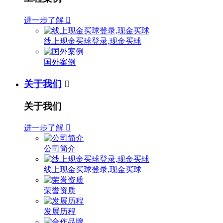
进一步了解

线上现金买球登录,现金买球
国外案例
关于我们

关于我们
进一步了解

公司简介
线上现金买球登录,现金买球
荣誉资质
发展历程