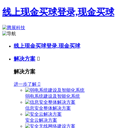
线上现金买球登录,现金买球
线上现金买球登录,现金买球
解决方案

解决方案
进一步了解

弱电系统建设及智能化系统
信息安全整体解决方案
安全云解决方案