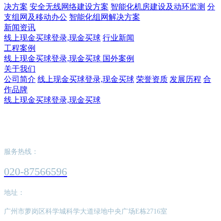
决方案
安全无线网络建设方案
智能化机房建设及动环监测
分
支组网及移动办公
智能化组网解决方案
新闻资讯
线上现金买球登录,现金买球
行业新闻
工程案例
线上现金买球登录,现金买球
国外案例
关于我们
公司简介
线上现金买球登录,现金买球
荣誉资质
发展历程
合
作品牌
线上现金买球登录,现金买球
线上现金买球登录,现金买球
服务热线：
020-87566596
地址：
广州市萝岗区科学城科学大道绿地中央广场E栋2716室