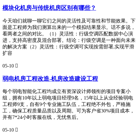
模块化机房与传统机房区别有哪些？
今天咱们就聊一聊它们之间的灵活性及可靠性和节能效果。下
面是工程师为我们测算出来的一个模拟结果显示。话不多说，
看两者之间的对比。（1）灵活性：行级空调匹配数据中心演
进，支持高密度及混合部署。结论：行级空调是一种面向未来
的解决方案（2）灵活性：行级空调可实现按需部署,实现平滑
扩容
05-10

弱电机房工程改造-机房改造建设工程
每个弱电智能化工程均成立有资深设计师领衔的项目专案小
组，拥有10年以上弱电项目经理9名，15年以上从业经验弱电
工程师9支，自有9个专业施工队伍，工程绝不外包，严格施
工，确保工程质量品质以及周期。可为客户省30%项目成本，
并有7*24小时客服在线，无忧售后。
05-10
