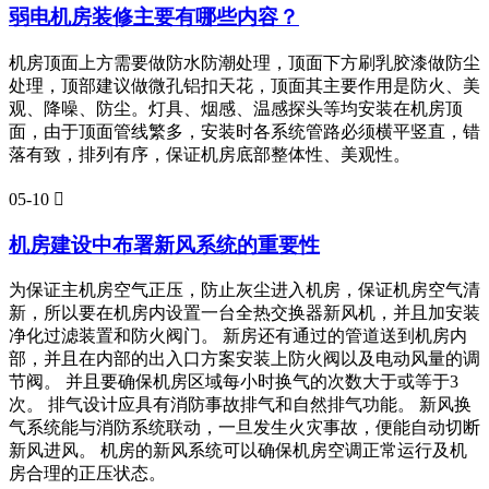
弱电机房装修主要有哪些内容？
机房顶面上方需要做防水防潮处理，顶面下方刷乳胶漆做防尘
处理，顶部建议做微孔铝扣天花，顶面其主要作用是防火、美
观、降噪、防尘。灯具、烟感、温感探头等均安装在机房顶
面，由于顶面管线繁多，安装时各系统管路必须横平竖直，错
落有致，排列有序，保证机房底部整体性、美观性。
05-10

机房建设中布署新风系统的重要性
为保证主机房空气正压，防止灰尘进入机房，保证机房空气清
新，所以要在机房内设置一台全热交换器新风机，并且加安装
净化过滤装置和防火阀门。 新房还有通过的管道送到机房内
部，并且在内部的出入口方案安装上防火阀以及电动风量的调
节阀。 并且要确保机房区域每小时换气的次数大于或等于3
次。 排气设计应具有消防事故排气和自然排气功能。 新风换
气系统能与消防系统联动，一旦发生火灾事故，便能自动切断
新风进风。 机房的新风系统可以确保机房空调正常运行及机
房合理的正压状态。