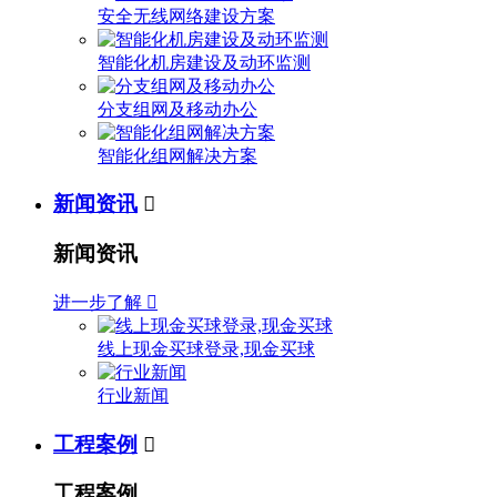
安全无线网络建设方案
智能化机房建设及动环监测
分支组网及移动办公
智能化组网解决方案
新闻资讯

新闻资讯
进一步了解

线上现金买球登录,现金买球
行业新闻
工程案例

工程案例