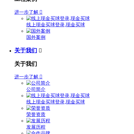
进一步了解

线上现金买球登录,现金买球
国外案例
关于我们

关于我们
进一步了解

公司简介
线上现金买球登录,现金买球
荣誉资质
发展历程