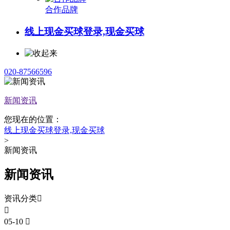
合作品牌
线上现金买球登录,现金买球
020-87566596
新闻资讯
您现在的位置：
线上现金买球登录,现金买球
>
新闻资讯
新闻资讯
资讯分类


05-10
